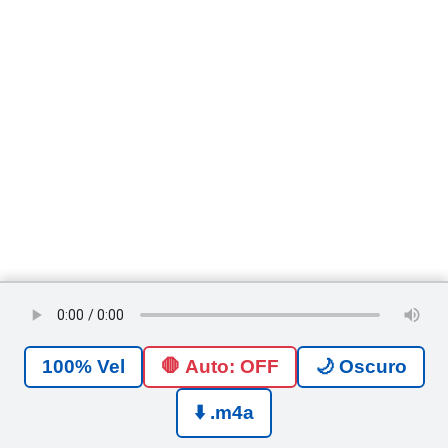
🛑 Auto: OFF
🌙 Oscuro
⬇️ .m4a