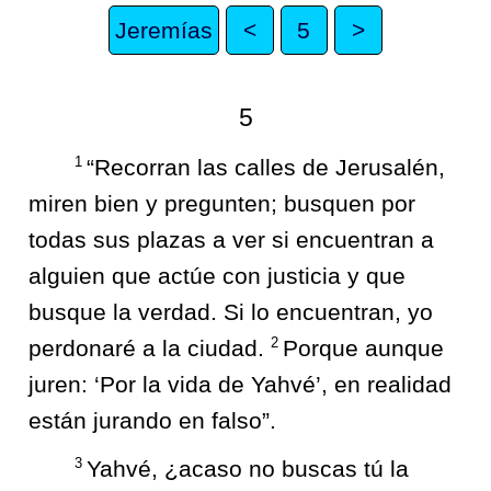
Jeremías
<
5
>
5
1
“Recorran las calles de Jerusalén,
miren bien y pregunten; busquen por
todas sus plazas a ver si encuentran a
alguien que actúe con justicia y que
busque la verdad. Si lo encuentran, yo
2
perdonaré a la ciudad.
Porque aunque
juren: ‘Por la vida de Yahvé’, en realidad
están jurando en falso”.
3
Yahvé, ¿acaso no buscas tú la