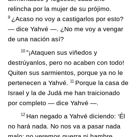
relincha por la mujer de su prójimo.
9
¿Acaso no voy a castigarlos por esto?
— dice Yahvé —. ¿No me voy a vengar
de una nación así?
10
”¡Ataquen sus viñedos y
destrúyanlos, pero no acaben con todo!
Quiten sus sarmientos, porque ya no le
11
pertenecen a Yahvé.
Porque la casa de
Israel y la de Judá me han traicionado
por completo — dice Yahvé —.
12
Han negado a Yahvé diciendo: ‘Él
no hará nada. No nos va a pasar nada
malo; no veremos guerra ni hambre.