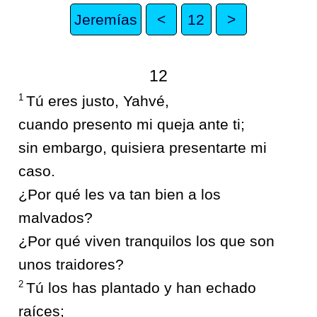
Jeremías
<
12
>
12
1
Tú eres justo, Yahvé,
cuando presento mi queja ante ti;
sin embargo, quisiera presentarte mi
caso.
¿Por qué les va tan bien a los
malvados?
¿Por qué viven tranquilos los que son
unos traidores?
2
Tú los has plantado y han echado
raíces;