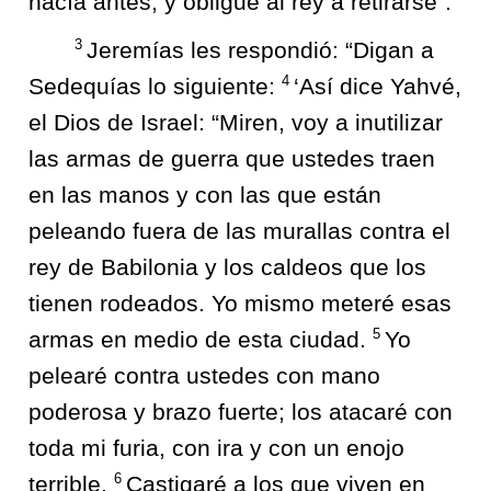
hacía antes, y obligue al rey a retirarse”.
3
Jeremías les respondió: “Digan a
4
Sedequías lo siguiente:
‘Así dice Yahvé,
el Dios de Israel: “Miren, voy a inutilizar
las armas de guerra que ustedes traen
en las manos y con las que están
peleando fuera de las murallas contra el
rey de Babilonia y los caldeos que los
tienen rodeados. Yo mismo meteré esas
5
armas en medio de esta ciudad.
Yo
pelearé contra ustedes con mano
poderosa y brazo fuerte; los atacaré con
toda mi furia, con ira y con un enojo
6
terrible.
Castigaré a los que viven en