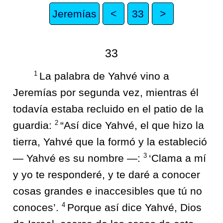
Jeremías
<
33
>
33
1
La palabra de Yahvé vino a
Jeremías por segunda vez, mientras él
todavía estaba recluido en el patio de la
2
guardia:
“Así dice Yahvé, el que hizo la
tierra, Yahvé que la formó y la estableció
3
— Yahvé es su nombre —:
‘Clama a mí
y yo te responderé, y te daré a conocer
cosas grandes e inaccesibles que tú no
4
conoces’.
Porque así dice Yahvé, Dios