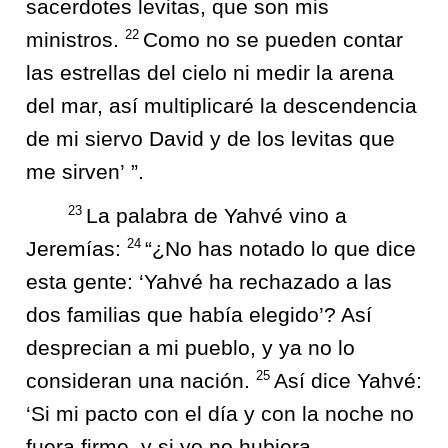
sacerdotes levitas, que son mis
22
ministros.
Como no se pueden contar
las estrellas del cielo ni medir la arena
del mar, así multiplicaré la descendencia
de mi siervo David y de los levitas que
me sirven’ ”.
23
La palabra de Yahvé vino a
24
Jeremías:
“¿No has notado lo que dice
esta gente: ‘Yahvé ha rechazado a las
dos familias que había elegido’? Así
desprecian a mi pueblo, y ya no lo
25
consideran una nación.
Así dice Yahvé:
‘Si mi pacto con el día y con la noche no
fuera firme, y si yo no hubiera